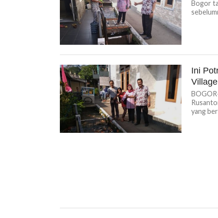
Bogor ta
sebelumn
Ini Po
Village
BOGOR-K
Rusanto
yang ber