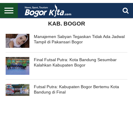
HOME
KAB. BOGOR
BOGOR
REGIONAL
NASIONAL
PENDIDIKAN
WISATA
OLAHRAGA
LAPORAN
PROFIL
UTAMA
Manajemen Sabyan Tegaskan Tidak Ada Jadwal
Tampil di Pakansari Bogor
Final Futsal Putra: Kota Bandung Sesumbar
Kalahkan Kabupaten Bogor
Futsal Putra: Kabupaten Bogor Bertemu Kota
Bandung di Final