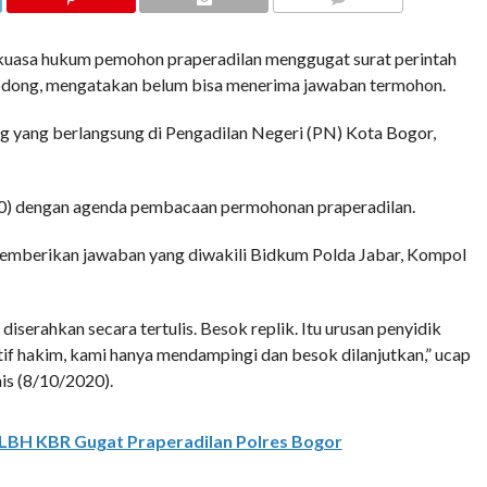
COMMENTS
asa hukum pemohon praperadilan menggugat surat perintah
 bodong, mengatakan belum bisa menerima jawaban termohon.
ng yang berlangsung di Pengadilan Negeri (PN) Kota Bogor,
020) dengan agenda pembacaan permohonan praperadilan.
memberikan jawaban yang diwakili Bidkum Polda Jabar, Kompol
diserahkan secara tertulis. Besok replik. Itu urusan penyidik
atif hakim, kami hanya mendampingi dan besok dilanjutkan,” ucap
is (8/10/2020).
 LBH KBR Gugat Praperadilan Polres Bogor