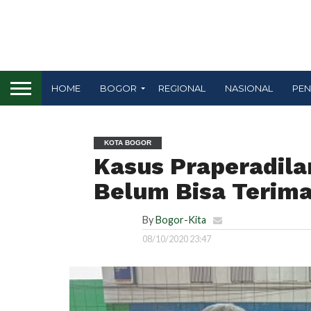
HOME
BOGOR
REGIONAL
NASIONAL
PEN
KOTA BOGOR
Kasus Praperadil
Belum Bisa Terim
By
Bogor-Kita
08/10/2020 23:47