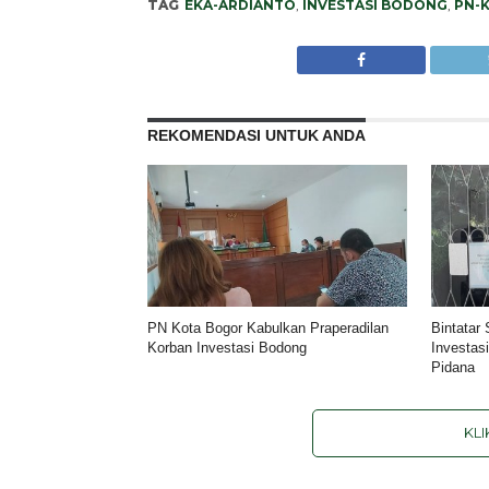
TAG
EKA-ARDIANTO
,
INVESTASI BODONG
,
PN-
REKOMENDASI UNTUK ANDA
PN Kota Bogor Kabulkan Praperadilan
Bintatar
Korban Investasi Bodong
Investas
Pidana
KL