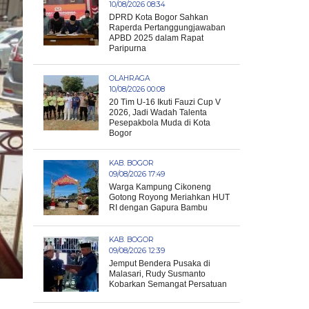
10/08/2026 08:34
DPRD Kota Bogor Sahkan
Raperda Pertanggungjawaban
APBD 2025 dalam Rapat
Paripurna
OLAHRAGA
10/08/2026 00:08
20 Tim U-16 Ikuti Fauzi Cup V
2026, Jadi Wadah Talenta
Pesepakbola Muda di Kota
Bogor
KAB. BOGOR
09/08/2026 17:49
Warga Kampung Cikoneng
Gotong Royong Meriahkan HUT
RI dengan Gapura Bambu
KAB. BOGOR
09/08/2026 12:39
Jemput Bendera Pusaka di
Malasari, Rudy Susmanto
Kobarkan Semangat Persatuan