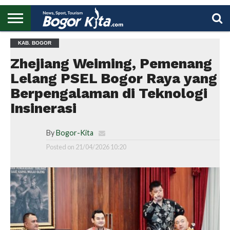
HOME
KAB. BOGOR
BOGOR
REGIONAL
NASIONAL
PENDIDIKAN
WISATA
OLAHRAGA
LAPORAN
PROFIL
UTAMA
Zhejiang Weiming, Pemenang
Lelang PSEL Bogor Raya yang
Berpengalaman di Teknologi
Insinerasi
By
Bogor-Kita
Posted on
21/04/2026 10:20