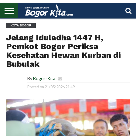
HOME
KOTA BOGOR
BOGOR
REGIONAL
NASIONAL
PENDIDIKAN
WISATA
OLAHRAGA
LAPORAN
PROFIL
UTAMA
Jelang Iduladha 1447 H,
Pemkot Bogor Periksa
Kesehatan Hewan Kurban di
Bubulak
By
Bogor-Kita
Posted on
21/05/2026 21:49