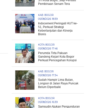
STI Kota Bogor, Siap Perluas
Pembinaan Senam Tera
KAB. BOGOR
05/08/2026 18:39
Indocement Peringati HUT ke-
51, Perkuat Strategi
Keberlanjutan dan Kinerja
Bisnis
KOTA BOGOR
05/08/2026 17:46
Perumda Tirta Pakuan
Gandeng Kejari Kota Bogor
Perkuat Pencegahan Korupsi
KAB. BOGOR
05/08/2026 17:34
Sudah Hampir Lima Bulan,
Longsor di Jalan Raya Puncak
Belum Diperbaiki
KOTA BOGOR
05/08/2026 16:39
Samsudin Ajukan Pengunduran