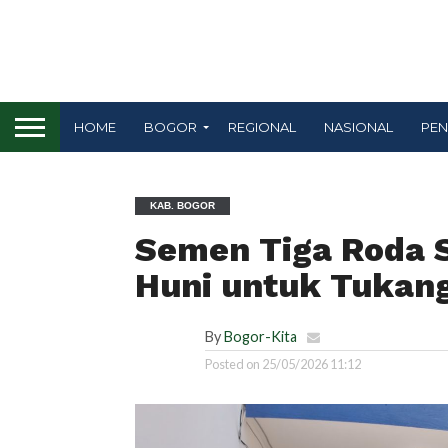
HOME
BOGOR
REGIONAL
NASIONAL
PEN
KAB. BOGOR
Semen Tiga Roda 
Huni untuk Tukan
By
Bogor-Kita
Posted on
25/05/2026 11:12