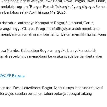
g bangunan di wilayah Jawa Barat, Jawa Tengah, Jawa Timur,
h melalui program “Bangun Rumah Tukangku” yang digagas Semen
ra bertahap sejak April hingga Mei 2026.
h daerah, di antaranya Kabupaten Bogor, Sukabumi, Garut,
erang, hingga Cisarua. Program ini ditujukan untuk membantu
a membangun rumah orang lain namun belum memiliki hunian yang
 Desa Nambo, Kabupaten Bogor, mengaku bersyukur setelah
rumah sebelumnya mengalami kerusakan pada bagian lantai dan
PAC PP Parung
an asal Desa Leuwikaret, Bogor. Menurutnya, bantuan renovasi
 terwujud setelah bertahun-tahun bekerja sebagai tukang