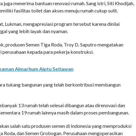
juga menerima bantuan renovasi rumah. Sang istri, Siti Khodijah,
iki fasilitas toilet dan akses menuju rumah cukup sulit.
t, Lukman, mengapresiasi program tersebut karena dinilai
l yang lebih layak dan nyaman.
k, produsen Semen Tiga Roda, Troy D. Saputro mengatakan
 perusahaan kepada para pekerja konstruksi.
akaman Almarhum Aiptu Setiawan
 para tukang bangunan yang telah berkontribusi membangun
banyak 13 rumah telah selesai dibangun atau direnovasi dan
Sementara 19 rumah lainnya masih dalam proses pembangunan.
an salah satu produsen semen di Indonesia yang memproduksi
iga Roda, dan Semen Grobogan. Perusahaan mengoperasikan