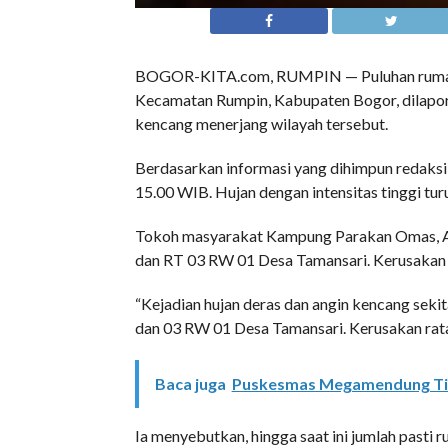
BOGOR-KITA.com, RUMPIN — Puluhan rumah 
Kecamatan Rumpin, Kabupaten Bogor, dilapork
kencang menerjang wilayah tersebut.
Berdasarkan informasi yang dihimpun redaksi,
15.00 WIB. Hujan dengan intensitas tinggi tur
Tokoh masyarakat Kampung Parakan Omas, Az
dan RT 03 RW 01 Desa Tamansari. Kerusakan m
“Kejadian hujan deras dan angin kencang seki
dan 03 RW 01 Desa Tamansari. Kerusakan rata-
Baca juga
Puskesmas Megamendung Ti
Ia menyebutkan, hingga saat ini jumlah past