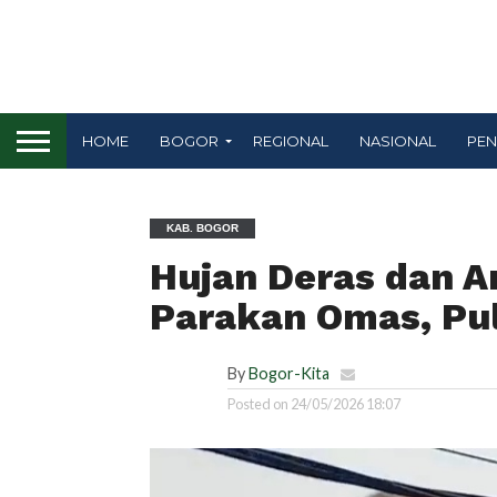
HOME
BOGOR
REGIONAL
NASIONAL
PEN
KAB. BOGOR
Hujan Deras dan A
Parakan Omas, Pu
By
Bogor-Kita
Posted on
24/05/2026 18:07