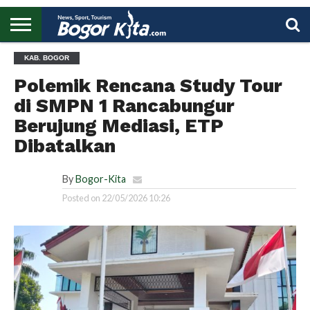
HOME
KAB. BOGOR
BOGOR
REGIONAL
NASIONAL
PENDIDIKAN
WISATA
OLAHRAGA
LAPORAN
PROFIL
UTAMA
Polemik Rencana Study Tour
di SMPN 1 Rancabungur
Berujung Mediasi, ETP
Dibatalkan
By
Bogor-Kita
Posted on
22/05/2026 10:26