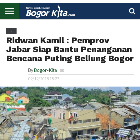
HOME
BOGOR
REGIONAL
NASIONAL
PENDIDIKAN
WISATA
OLAHRAGA
LAPORAN
PROFIL
UTAMA
-
Ridwan Kamil : Pemprov
Jabar Siap Bantu Penanganan
Bencana Puting Beliung Bogor
By
Bogor-Kita
09/12/2018 15:27