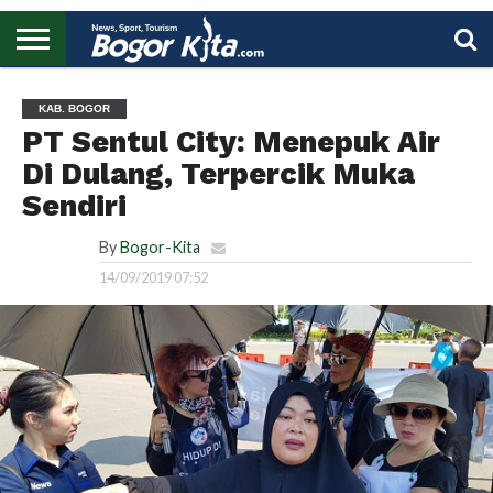
HOME
BOGOR
REGIONAL
NASIONAL
PENDIDIKAN
WISATA
OLAHRAGA
LAPORAN
PROFIL
UTAMA
KAB. BOGOR
PT Sentul City: Menepuk Air
Di Dulang, Terpercik Muka
Sendiri
By
Bogor-Kita
14/09/2019 07:52