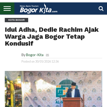
HOME
KOTA BOGOR
BOGOR
REGIONAL
NASIONAL
PENDIDIKAN
WISATA
OLAHRAGA
LAPORAN
PROFIL
UTAMA
Idul Adha, Dedie Rachim Ajak
Warga Jaga Bogor Tetap
Kondusif
By
Bogor-Kita
Posted on
30/05/2026 12:36