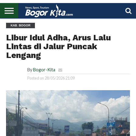
HOME
KAB. BOGOR
BOGOR
REGIONAL
NASIONAL
PENDIDIKAN
WISATA
OLAHRAGA
LAPORAN
PROFIL
UTAMA
Libur Idul Adha, Arus Lalu
Lintas di Jalur Puncak
Lengang
By
Bogor-Kita
Posted on
28/05/2026 21:09