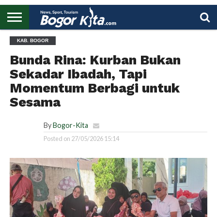
HOME
KAB. BOGOR
BOGOR
REGIONAL
NASIONAL
PENDIDIKAN
WISATA
OLAHRAGA
LAPORAN
PROFIL
UTAMA
Bunda Rina: Kurban Bukan
Sekadar Ibadah, Tapi
Momentum Berbagi untuk
Sesama
By
Bogor-Kita
Posted on
27/05/2026 15:14