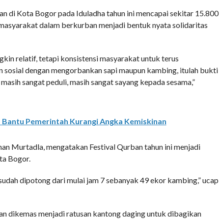
n di Kota Bogor pada Iduladha tahun ini mencapai sekitar 15.800
i masyarakat dalam berkurban menjadi bentuk nyata solidaritas
kin relatif, tetapi konsistensi masyarakat untuk terus
 sosial dengan mengorbankan sapi maupun kambing, itulah bukti
 masih sangat peduli, masih sangat sayang kepada sesama,”
f Bantu Pemerintah Kurangi Angka Kemiskinan
han Murtadla, mengatakan Festival Qurban tahun ini menjadi
ta Bogor.
 sudah dipotong dari mulai jam 7 sebanyak 49 ekor kambing,” ucap
an dikemas menjadi ratusan kantong daging untuk dibagikan