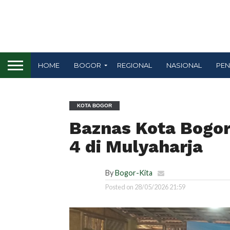
HOME
BOGOR
REGIONAL
NASIONAL
PEN
KOTA BOGOR
Baznas Kota Bogor
4 di Mulyaharja
By
Bogor-Kita
Posted on
28/05/2026 21:59