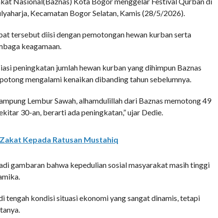
 Nasional(Baznas) Kota Bogor menggelar Festival Qurban di
lyaharja, Kecamatan Bogor Selatan, Kamis (28/5/2026).
at tersebut diisi dengan pemotongan hewan kurban serta
embaga keagamaan.
iasi peningkatan jumlah hewan kurban yang dihimpun Baznas
dipotong mengalami kenaikan dibanding tahun sebelumnya.
i Kampung Lembur Sawah, alhamdulillah dari Baznas memotong 49
itar 30-an, berarti ada peningkatan,” ujar Dedie.
 Zakat Kepada Ratusan Mustahiq
adi gambaran bahwa kepedulian sosial masyarakat masih tinggi
amika.
 tengah kondisi situasi ekonomi yang sangat dinamis, tetapi
tanya.