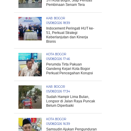
STI Kota Bogor, Siap Perluas
Pembinaan Senam Tera
KAB. BOGOR
05/08/2026 18:39
Indocement Peringati HUT ke-
51, Perkuat Strategi
Keberlanjutan dan Kinerja
Bisnis
KOTA BOGOR
05/08/2026 17:46
Perumda Tirta Pakuan
Gandeng Kejari Kota Bogor
Perkuat Pencegahan Korupsi
KAB. BOGOR
05/08/2026 17:34
Sudah Hampir Lima Bulan,
Longsor di Jalan Raya Puncak
Belum Diperbaiki
KOTA BOGOR
05/08/2026 16:39
Samsudin Ajukan Pengunduran