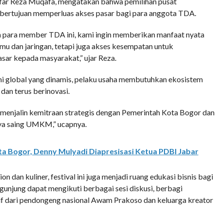
zfar Reza Muqafa, mengatakan bahwa pemilihan pusat
 bertujuan memperluas akses pasar bagi para anggota TDA.
h para member TDA ini, kami ingin memberikan manfaat nyata
u dan jaringan, tetapi juga akses kesempatan untuk
ar kepada masyarakat,” ujar Reza.
i global yang dinamis, pelaku usaha membutuhkan ekosistem
an terus berinovasi.
menjalin kemitraan strategis dengan Pemerintah Kota Bogor dan
ya saing UMKM,” ucapnya.
ta Bogor, Denny Mulyadi Diapresisasi Ketua PDBI Jabar
 dan kuliner, festival ini juga menjadi ruang edukasi bisnis bagi
gunjung dapat mengikuti berbagai sesi diskusi, berbagi
if dari pendongeng nasional Awam Prakoso dan keluarga kreator