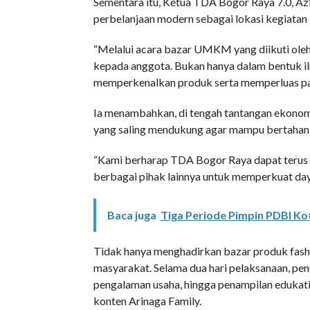
Sementara itu, Ketua TDA Bogor Raya 7.0, A
perbelanjaan modern sebagai lokasi kegiatan
“Melalui acara bazar UMKM yang diikuti ole
kepada anggota. Bukan hanya dalam bentuk ilm
memperkenalkan produk serta memperluas pas
Ia menambahkan, di tengah tantangan ekonom
yang saling mendukung agar mampu bertahan d
“Kami berharap TDA Bogor Raya dapat terus 
berbagai pihak lainnya untuk memperkuat da
Baca juga
Tiga Periode Pimpin PDBI Ko
Tidak hanya menghadirkan bazar produk fashion
masyarakat. Selama dua hari pelaksanaan, pen
pengalaman usaha, hingga penampilan edukat
konten Arinaga Family.