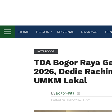
HOME
BOGOR
REGIONAL
NASIONAL
PEN
KOTA BOGOR
TDA Bogor Raya Gel
2026, Dedie Rach
UMKM Lokal
By
Bogor-Kita
Posted on
30/05/2026 15:26