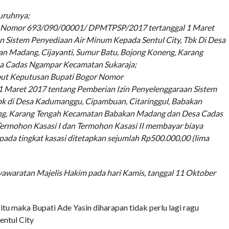
uruhnya;
r Nomor 693/090/00001/ DPMTPSP/2017 tertanggal 1 Maret
n Sistem Penyediaan Air Minum Kepada Sentul City, Tbk Di Desa
n Madang, Cijayanti, Sumur Batu, Bojong Koneng, Karang
a Cadas Ngampar Kecamatan Sukaraja;
but Keputusan Bupati Bogor Nomor
Maret 2017 tentang Pemberian Izin Penyelenggaraan Sistem
bk di Desa Kadumanggu, Cipambuan, Citaringgul, Babakan
eng, Karang Tengah Kecamatan Babakan Madang dan Desa Cadas
mohon Kasasi I dan Termohon Kasasi II membayar biaya
pada tingkat kasasi ditetapkan sejumlah Rp500.000,00 (lima
awaratan Majelis Hakim pada hari Kamis, tanggal 11 Oktober
u maka Bupati Ade Yasin diharapan tidak perlu lagi ragu
entul City