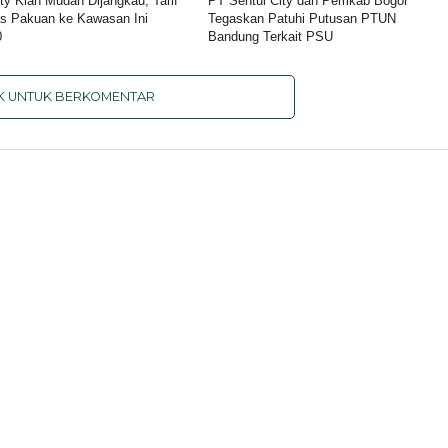
ity Kian Mudah Dijangkau, Tarif
PT Sentul City dan Pemkab Bogor
s Pakuan ke Kawasan Ini
Tegaskan Patuhi Putusan PTUN
0
Bandung Terkait PSU
IK UNTUK BERKOMENTAR