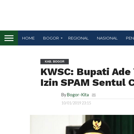
HOME
BOGOR
REGIONAL
NASIONAL
PEN
KAB. BOGOR
KWSC: Bupati Ade 
Izin SPAM Sentul C
By
Bogor-Kita
10/01/2019 23:15