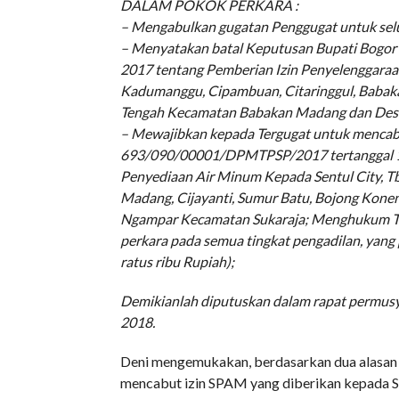
DALAM POKOK PERKARA :
– Mengabulkan gugatan Penggugat untuk sel
– Menyatakan batal Keputusan Bupati Bogo
2017 tentang Pemberian Izin Penyelenggaraa
Kadumanggu, Cipambuan, Citaringgul, Babaka
Tengah Kecamatan Babakan Madang dan Des
– Mewajibkan kepada Tergugat untuk menca
693/090/00001/DPMTPSP/2017 tertanggal 1 
Penyediaan Air Minum Kepada Sentul City, T
Madang, Cijayanti, Sumur Batu, Bojong Kon
Ngampar Kecamatan Sukaraja; Menghukum Ter
perkara pada semua tingkat pengadilan, yang 
ratus ribu Rupiah);
Demikianlah diputuskan dalam rapat permusy
2018.
Deni mengemukakan, berdasarkan dua alasan it
mencabut izin SPAM yang diberikan kepada S