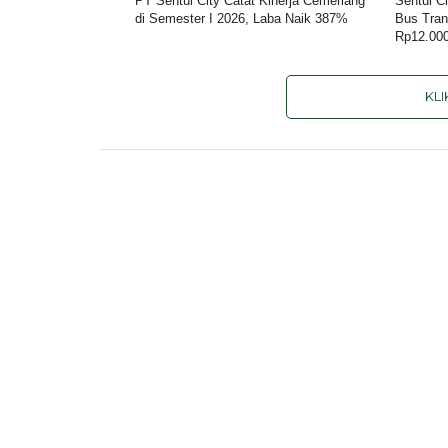
PT Sentul City Catat Kinerja Cemerlang
Sentul C
di Semester I 2026, Laba Naik 387%
Bus Tran
Rp12.00
KL