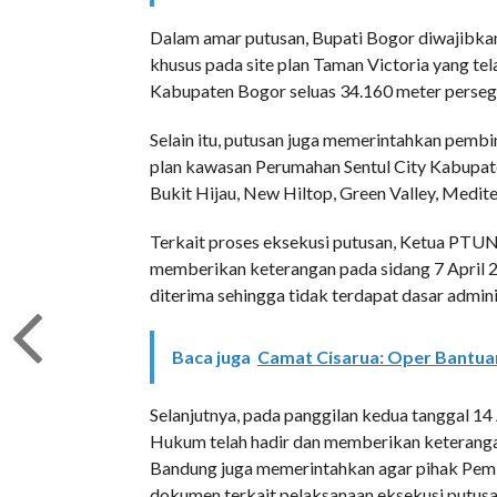
Dalam amar putusan, Bupati Bogor diwajibka
khusus pada site plan Taman Victoria yang te
Kabupaten Bogor seluas 34.160 meter persegi
Selain itu, putusan juga memerintahkan pemb
plan kawasan Perumahan Sentul City Kabupaten
Bukit Hijau, New Hiltop, Green Valley, Meditera
Terkait proses eksekusi putusan, Ketua PTU
memberikan keterangan pada sidang 7 April 20
diterima sehingga tidak terdapat dasar admini
Baca juga
Camat Cisarua: Oper Bantu
Selanjutnya, pada panggilan kedua tanggal 14
Hukum telah hadir dan memberikan keterang
Bandung juga memerintahkan agar pihak Pe
dokumen terkait pelaksanaan eksekusi putusa