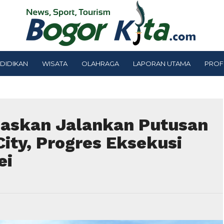
DIDIKAN
WISATA
OLAHRAGA
LAPORAN UTAMA
PROF
askan Jalankan Putusan
ity, Progres Eksekusi
ei