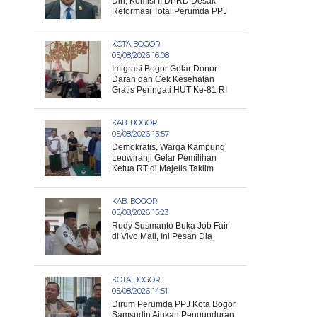
Diri, Komisi II DPRD Desak
Reformasi Total Perumda PPJ
KOTA BOGOR
05/08/2026 16:08
Imigrasi Bogor Gelar Donor
Darah dan Cek Kesehatan
Gratis Peringati HUT Ke-81 RI
KAB. BOGOR
05/08/2026 15:57
Demokratis, Warga Kampung
Leuwiranji Gelar Pemilihan
Ketua RT di Majelis Taklim
KAB. BOGOR
05/08/2026 15:23
Rudy Susmanto Buka Job Fair
di Vivo Mall, Ini Pesan Dia
KOTA BOGOR
05/08/2026 14:51
Dirum Perumda PPJ Kota Bogor
Samsudin Ajukan Pengunduran