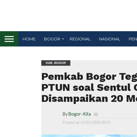
HOME
BOGOR
REGIONAL
NASIONAL
PEN
KAB. BOGOR
Pemkab Bogor Teg
PTUN soal Sentul C
Disampaikan 20 M
By
Bogor-Kita
Posted on
12/05/2026 08:55