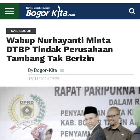
HOME
BOGOR
REGIONAL
NASIONAL
PENDIDIKAN
WISATA
OLAHRAGA
LAPORAN
PROFIL
UTAMA
KAB. BOGOR
Wabup Nurhayanti Minta
DTBP Tindak Perusahaan
Tambang Tak Berizin
By
Bogor-Kita
18/11/2014 19:23