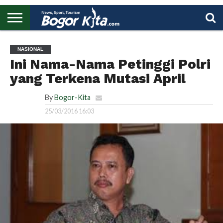
HOME
BOGOR
REGIONAL
NASIONAL
PENDIDIKAN
WISATA
OLAHRAGA
LAPORAN
PROFIL
UTAMA
NASIONAL
Ini Nama-Nama Petinggi Polri
yang Terkena Mutasi April
By
Bogor-Kita
25/03/2016 16:03