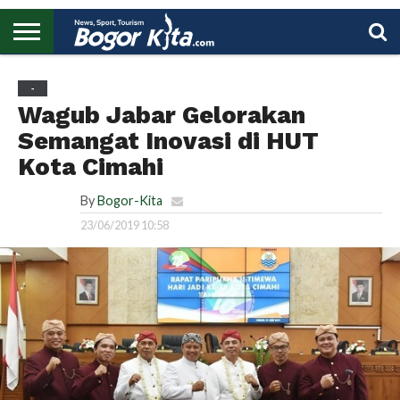
HOME
BOGOR
REGIONAL
NASIONAL
PENDIDIKAN
WISATA
OLAHRAGA
LAPORAN
PROFIL
UTAMA
-
Wagub Jabar Gelorakan
Semangat Inovasi di HUT
Kota Cimahi
By
Bogor-Kita
23/06/2019 10:58