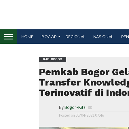
HOME
BOGOR
REGIONAL
NASIONAL
PEN
KAB. BOGOR
Pemkab Bogor Gela
Transfer Knowled
Terinovatif di Indo
By
Bogor-Kita
Posted on
05/04/2021 07:46