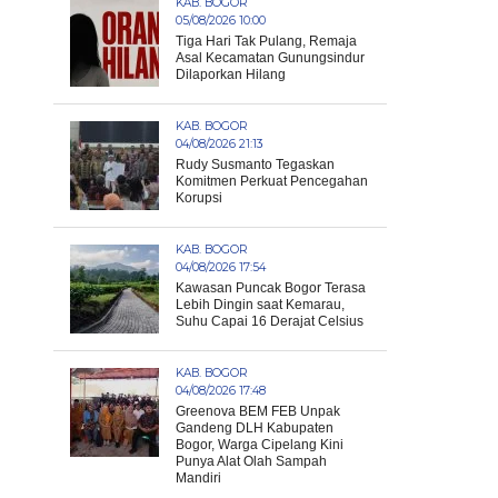
KAB. BOGOR
05/08/2026 10:00
Tiga Hari Tak Pulang, Remaja
Asal Kecamatan Gunungsindur
Dilaporkan Hilang
KAB. BOGOR
04/08/2026 21:13
Rudy Susmanto Tegaskan
Komitmen Perkuat Pencegahan
Korupsi
KAB. BOGOR
04/08/2026 17:54
Kawasan Puncak Bogor Terasa
Lebih Dingin saat Kemarau,
Suhu Capai 16 Derajat Celsius
KAB. BOGOR
04/08/2026 17:48
Greenova BEM FEB Unpak
Gandeng DLH Kabupaten
Bogor, Warga Cipelang Kini
Punya Alat Olah Sampah
Mandiri