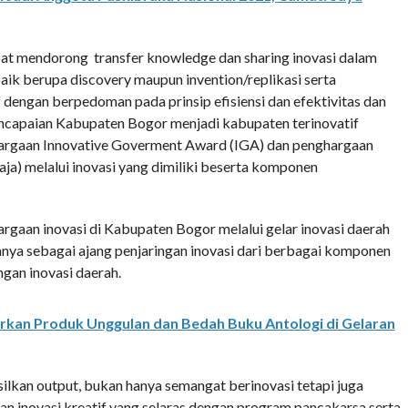
pat mendorong transfer knowledge dan sharing inovasi dalam
aik berupa discovery maupun invention/replikasi serta
engan berpedoman pada prinsip efisiensi dan efektivitas dan
ncapaian Kabupaten Bogor menjadi kabupaten terinovatif
ghargaan Innovative Goverment Award (IGA) dan penghargaan
aja) melalui inovasi yang dimiliki beserta komponen
hargaan inovasi di Kabupaten Bogor melalui gelar inovasi daerah
ya sebagai ajang penjaringan inovasi dari berbagai komponen
an inovasi daerah.
dirkan Produk Unggulan dan Bedah Buku Antologi di Gelaran
ilkan output, bukan hanya semangat berinovasi tetapi juga
inovasi kreatif yang selaras dengan program pancakarsa serta