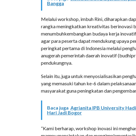
Bangga
Melalui workshop, imbuh Rini, diharapkan da
rangka meningkatkan kreativitas berinovasi b
menumbuhkembangkan budaya kerja inovatif d
agar para peserta dapat mendukung upaya pe
peringkat pertama di Indonesia melalui pen
anugerah pemerintah daerah inovatif (budhipr
pendukungnya.
Selain itu, juga untuk menyosialisasikan peng
yang memasuki tahun ke-6 dalam pelaksanaann
masyarakat guna peningkatan dan pengembang
Baca juga
Agrianita IPB University Ha
Hari Jadi Bogor
“Kami berharap, workshop inovasi ini menghas
mampu menciptakan dan mengimplementasikan 