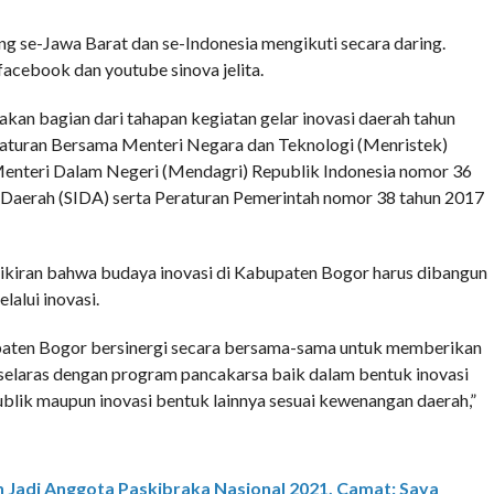
g se-Jawa Barat dan se-Indonesia mengikuti secara daring.
facebook dan youtube sinova jelita.
kan bagian dari tahapan kegiatan gelar inovasi daerah tahun
raturan Bersama Menteri Negara dan Teknologi (Menristek)
Menteri Dalam Negeri (Mendagri) Republik Indonesia nomor 36
 Daerah (SIDA) serta Peraturan Pemerintah nomor 38 tahun 2017
ikiran bahwa budaya inovasi di Kabupaten Bogor harus dibangun
alui inovasi.
bupaten Bogor bersinergi secara bersama-sama untuk memberikan
 selaras dengan program pancakarsa baik dalam bentuk inovasi
ublik maupun inovasi bentuk lainnya sesuai kewenangan daerah,”
h Jadi Anggota Paskibraka Nasional 2021, Camat: Saya