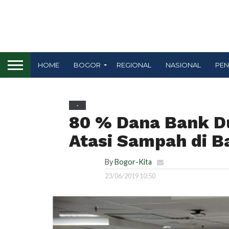
HOME
BOGOR
REGIONAL
NASIONAL
PEN
-
80 % Dana Bank Du
Atasi Sampah di 
By
Bogor-Kita
23/06/2019 10:50