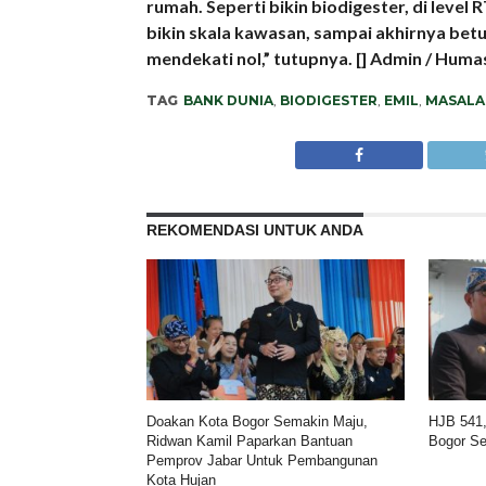
rumah. Seperti bikin biodigester, di level
bikin skala kawasan, sampai akhirnya betu
mendekati nol,” tutupnya. [] Admin / Hum
TAG
BANK DUNIA
,
BIODIGESTER
,
EMIL
,
MASALA
REKOMENDASI UNTUK ANDA
Doakan Kota Bogor Semakin Maju,
HJB 541,
Ridwan Kamil Paparkan Bantuan
Bogor S
Pemprov Jabar Untuk Pembangunan
Kota Hujan