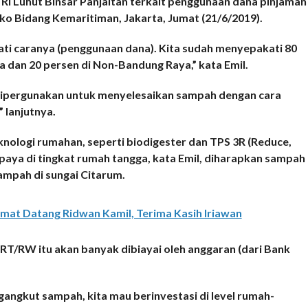
I Luhut Binsar Panjaitan terkait penggunaan dana pinjaman
ko Bidang Kemaritiman, Jakarta, Jumat (21/6/2019).
ati caranya (penggunaan dana). Kita sudah menyepakati 80
 dan 20 persen di Non-Bandung Raya,” kata Emil.
 dipergunakan untuk menyelesaikan sampah dengan cara
 lanjutnya.
knologi rumahan, seperti biodigester dan TPS 3R (Reduce,
aya di tingkat rumah tangga, kata Emil, diharapkan sampah
sampah di sungai Citarum.
amat Datang Ridwan Kamil, Terima Kasih Iriawan
 RT/RW itu akan banyak dibiayai oleh anggaran (dari Bank
gangkut sampah, kita mau berinvestasi di level rumah-