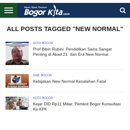
HOME
BOGOR
REGIONAL
NASIONAL
PENDIDIKAN
WISATA
OLAHRAGA
LAPORAN
PROFIL
ALL POSTS TAGGED "NEW NORMAL"
UTAMA
KOTA BOGOR
Prof Bibin Rubini: Pendidikan Sains Sangat
Penting di Abad 21 dan Era New Normal
KAB. BOGOR
Kebijakan New Normal Kesalahan Fatal
KOTA BOGOR
Kejar DID Rp11 Miliar, Pemkot Bogor Konsultasi
Ke KPK