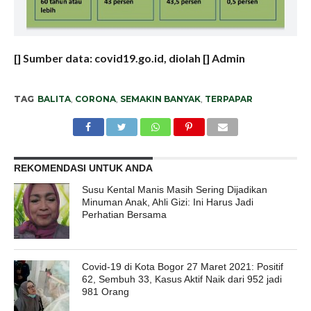
[] Sumber data: covid19.go.id, diolah [] Admin
TAG
BALITA
,
CORONA
,
SEMAKIN BANYAK
,
TERPAPAR
REKOMENDASI UNTUK ANDA
Susu Kental Manis Masih Sering Dijadikan
Minuman Anak, Ahli Gizi: Ini Harus Jadi
Perhatian Bersama
Covid-19 di Kota Bogor 27 Maret 2021: Positif
62, Sembuh 33, Kasus Aktif Naik dari 952 jadi
981 Orang