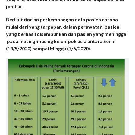
per hari.
Berikut rincian perkembangan data pasien corona
mulai dari yang tarpapar, dalam perawatan, pasien
yang berhasil disembuhkan dan pasien yang meninggal
pada masing-masing kelompok usia antara Senin
(18/5/2020) sampai Minggu (7/6/2020).