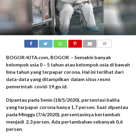
COMMENTS
BOGOR-KITA.com, BOGOR – Semakin banyak
kelompok usia 0 – 5 tahun atau kelompok usia di bawah
lima tahun yang terpapar corona. Hal ini terlihat dari
data-data yang ditampilkan dalam situs resmi
pemerintah covid-19.go.id.
Dipantau pada Senin (18/5/2020), persentasi balita
yang tarpapar corona hanya 1,7 persen. Saat dipantau
pada Minggu (7/6/2020), persentasinya bertambah
menjadi 2,3 persen. Ada pertambahan sebanyak 0,6
persen.