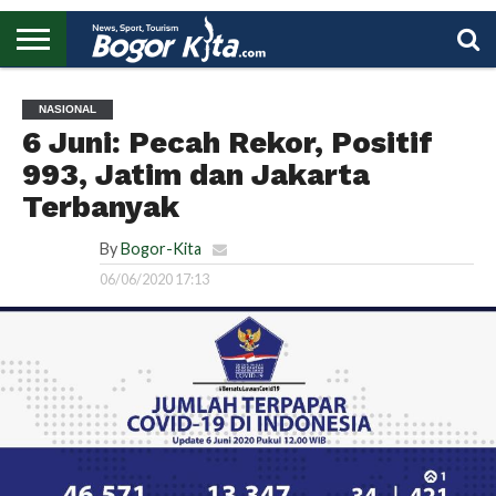
HOME
BOGOR
REGIONAL
NASIONAL
PENDIDIKAN
WISATA
OLAHRAGA
LAPORAN
PROFIL
UTAMA
NASIONAL
6 Juni: Pecah Rekor, Positif
993, Jatim dan Jakarta
Terbanyak
By
Bogor-Kita
06/06/2020 17:13