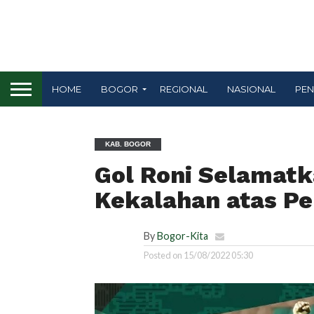
HOME
BOGOR
REGIONAL
NASIONAL
PEN
KAB. BOGOR
Gol Roni Selamatk
Kekalahan atas Pe
By
Bogor-Kita
Posted on
15/08/2022 05:30