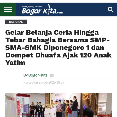
HOME
NASIONAL
BOGOR
REGIONAL
NASIONAL
PENDIDIKAN
WISATA
OLAHRAGA
LAPORAN
PROFIL
UTAMA
Gelar Belanja Ceria Hingga
Tebar Bahagia Bersama SMP-
SMA-SMK Diponegoro 1 dan
Dompet Dhuafa Ajak 120 Anak
Yatim
By
Bogor-Kita
Posted on
25/06/2026 18:27