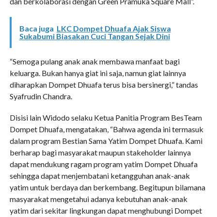
dan berkolaborasi dengan Green Pramuka Square Mall”.
Baca juga
LKC Dompet Dhuafa Ajak Siswa
Sukabumi Biasakan Cuci Tangan Sejak Dini
“Semoga pulang anak anak membawa manfaat bagi
keluarga. Bukan hanya giat ini saja, namun giat lainnya
diharapkan Dompet Dhuafa terus bisa bersinergi,” tandas
Syafrudin Chandra.
Disisi lain Widodo selaku Ketua Panitia Program BesTeam
Dompet Dhuafa, mengatakan, “Bahwa agenda ini termasuk
dalam program Bestian Sama Yatim Dompet Dhuafa. Kami
berharap bagi masyarakat maupun stakeholder lainnya
dapat mendukung ragam program yatim Dompet Dhuafa
sehingga dapat menjembatani ketangguhan anak-anak
yatim untuk berdaya dan berkembang. Begitupun bilamana
masyarakat mengetahui adanya kebutuhan anak-anak
yatim dari sekitar lingkungan dapat menghubungi Dompet