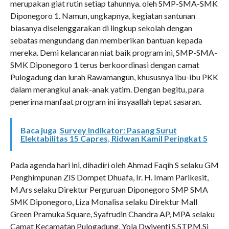
merupakan giat rutin setiap tahunnya. oleh SMP-SMA-SMK
Diponegoro 1. Namun, ungkapnya, kegiatan santunan
biasanya diselenggarakan di lingkup sekolah dengan
sebatas mengundang dan memberikan bantuan kepada
mereka. Demi kelancaran niat baik program ini, SMP-SMA-
SMK Diponegoro 1 terus berkoordinasi dengan camat
Pulogadung dan lurah Rawamangun, khususnya ibu-ibu PKK
dalam merangkul anak-anak yatim. Dengan begitu, para
penerima manfaat program ini insyaallah tepat sasaran.
Baca juga
Survey Indikator: Pasang Surut
Elektabilitas 15 Capres, Ridwan Kamil Peringkat 5
Pada agenda hari ini, dihadiri oleh Ahmad Faqih S selaku GM
Penghimpunan ZIS Dompet Dhuafa, Ir. H. Imam Parikesit,
M.Ars selaku Direktur Perguruan Diponegoro SMP SMA
SMK Diponegoro, Liza Monalisa selaku Direktur Mall
Green Pramuka Square, Syafrudin Chandra AP, MPA selaku
Camat Kecamatan Pulogadung, Yola Dwiyenti S.STP.M.Si