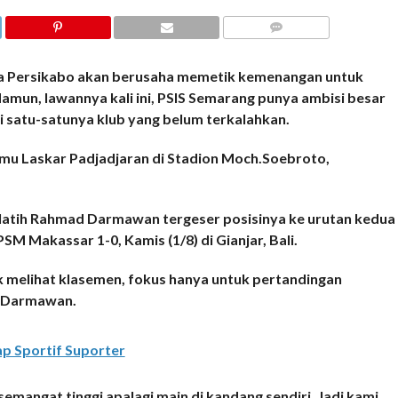
COMMENTS
a Persikabo akan berusaha memetik kemenangan untuk
amun, lawannya kali ini, PSIS Semarang punya ambisi besar
 satu-satunya klub yang belum terkalahkan.
mu Laskar Padjadjaran di Stadion Moch.Soebroto,
pelatih Rahmad Darmawan tergeser posisinya ke urutan kedua
SM Makassar 1-0, Kamis (1/8) di Gianjar, Bali.
k melihat klasemen, fokus hanya untuk pertandingan
d Darmawan.
p Sportif Suporter
semangat tinggi apalagi main di kandang sendiri. Jadi kami