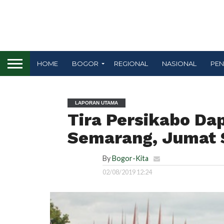
HOME
BOGOR
REGIONAL
NASIONAL
PEN
LAPORAN UTAMA
Tira Persikabo Da
Semarang, Jumat S
By
Bogor-Kita
02/08/2019 12:24