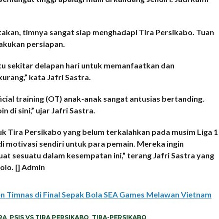
atakan, timnya sangat siap menghadapi Tira Persikabo. Tuan
akukan persiapan.
tu sekitar delapan hari untuk memanfaatkan dan
ang,” kata Jafri Sastra.
cial training (OT) anak-anak sangat antusias bertanding.
di sini,” ujar Jafri Sastra.
 Tira Persikabo yang belum terkalahkan pada musim Liga 1
di motivasi sendiri untuk para pemain. Mereka ingin
sesuatu dalam kesempatan ini,” terang Jafri Sastra yang
olo. [] Admin
n Timnas di Final Sepak Bola SEA Games Melawan Vietnam
RA
,
PSIS VS TIRA PERSIKABO
,
TIRA-PERSIKABO