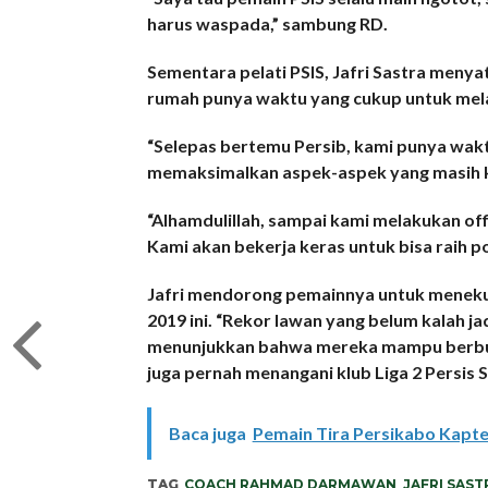
harus waspada,” sambung RD.
Sementara pelati PSIS, Jafri Sastra meny
rumah punya waktu yang cukup untuk mel
“Selepas bertemu Persib, kami punya wak
memaksimalkan aspek-aspek yang masih kur
“Alhamdulillah, sampai kami melakukan offi
Kami akan bekerja keras untuk bisa raih poin 
Jafri mendorong pemainnya untuk menekuk
2019 ini. “Rekor lawan yang belum kalah ja
menunjukkan bahwa mereka mampu berbuat 
juga pernah menangani klub Liga 2 Persis S
Baca juga
Pemain Tira Persikabo Kapte
TAG
COACH RAHMAD DARMAWAN
,
JAFRI SAST