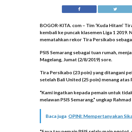
BOGOR-KITA. com – Tim ‘Kuda Hitam’ Tir
kembali ke puncak klasemen Liga 1 2019. N
mematahkan rekor Tira Persikabo sebagai
PSIS Semarang sebagai tuan rumah, menja
Magelang, Jumat (2/8/2019) sore.
Tira Persikabo (23 poin) yang ditangani 
setelah Bali United (25 poin) menang atas P
“Kami ingatkan kepada pemain untuk tida
melawan PSIS Semarang,” ungkap Rahma
Baca juga
OPINI: Mempertanyakan Sika
“Saya tau pemain PSIS selalu main ngotot, 