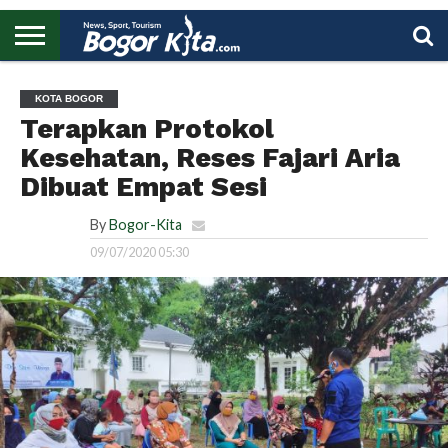
HOME
BOGOR
REGIONAL
NASIONAL
PENDIDIKAN
WISATA
OLAHRAGA
LAPORAN
PROFIL
UTAMA
KOTA BOGOR
Terapkan Protokol
Kesehatan, Reses Fajari Aria
Dibuat Empat Sesi
By
Bogor-Kita
09/07/2020 05:30