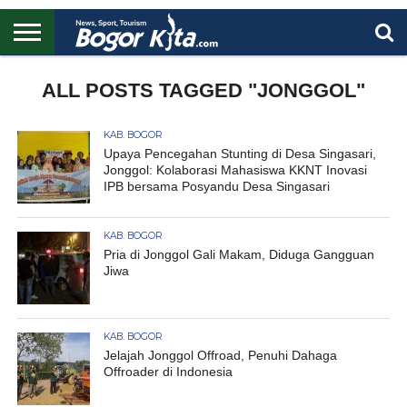
HOME
BOGOR
REGIONAL
NASIONAL
PENDIDIKAN
WISATA
OLAHRAGA
LAPORAN
PROFIL
ALL POSTS TAGGED "JONGGOL"
UTAMA
KAB. BOGOR
Upaya Pencegahan Stunting di Desa Singasari,
Jonggol: Kolaborasi Mahasiswa KKNT Inovasi
IPB bersama Posyandu Desa Singasari
KAB. BOGOR
Pria di Jonggol Gali Makam, Diduga Gangguan
Jiwa
KAB. BOGOR
Jelajah Jonggol Offroad, Penuhi Dahaga
Offroader di Indonesia