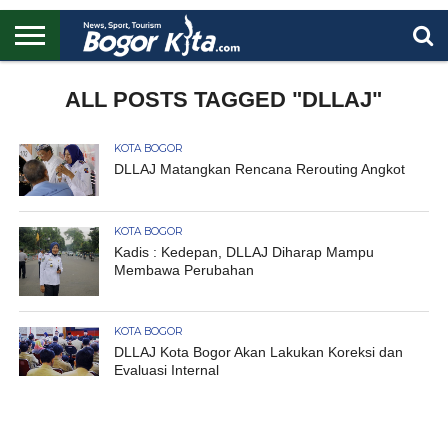
HOME
BOGOR
REGIONAL
NASIONAL
PENDIDIKAN
WISATA
OLAHRAGA
LAPORAN
PROFIL
ALL POSTS TAGGED "DLLAJ"
UTAMA
KOTA BOGOR
DLLAJ Matangkan Rencana Rerouting Angkot
KOTA BOGOR
Kadis : Kedepan, DLLAJ Diharap Mampu
Membawa Perubahan
KOTA BOGOR
DLLAJ Kota Bogor Akan Lakukan Koreksi dan
Evaluasi Internal