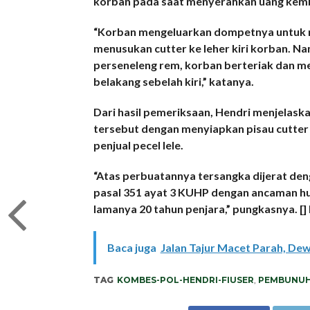
korban pada saat menyerahkan uang kemba
“Korban mengeluarkan dompetnya untuk m
menusukan cutter ke leher kiri korban. N
perseneleng rem, korban berteriak dan me
belakang sebelah kiri,” katanya.
Dari hasil pemeriksaan, Hendri menjela
tersebut dengan menyiapkan pisau cutter
penjual pecel lele.
“Atas perbuatannya tersangka dijerat den
pasal 351 ayat 3 KUHP dengan ancaman hu
lamanya 20 tahun penjara,” pungkasnya. []
Baca juga
Jalan Tajur Macet Parah, Dew
TAG
KOMBES-POL-HENDRI-FIUSER
,
PEMBUNUHA