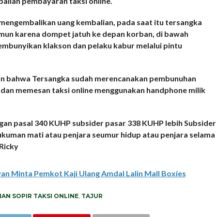
lian pembayaran taksi online.
engembalikan uang kembalian, pada saat itu tersangka
amun karena dompet jatuh ke depan korban, di bawah
mbunyikan klakson dan pelaku kabur melalui pintu
skan bahwa Tersangka sudah merencanakan pembunuhan
 dan memesan taksi online menggunakan handphone milik
gan pasal 340 KUHP subsider pasar 338 KUHP lebih Subsider
kuman mati atau penjara seumur hidup atau penjara selama
 Ricky
an Minta Pemkot Kaji Ulang Amdal Lalin Mall Boxies
N SOPIR TAKSI ONLINE
,
TAJUR