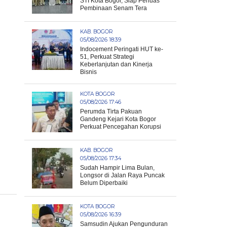
STI Kota Bogor, Siap Perluas
Pembinaan Senam Tera
KAB. BOGOR
05/08/2026 18:39
Indocement Peringati HUT ke-
51, Perkuat Strategi
Keberlanjutan dan Kinerja
Bisnis
KOTA BOGOR
05/08/2026 17:46
Perumda Tirta Pakuan
Gandeng Kejari Kota Bogor
Perkuat Pencegahan Korupsi
KAB. BOGOR
05/08/2026 17:34
Sudah Hampir Lima Bulan,
Longsor di Jalan Raya Puncak
Belum Diperbaiki
KOTA BOGOR
05/08/2026 16:39
Samsudin Ajukan Pengunduran