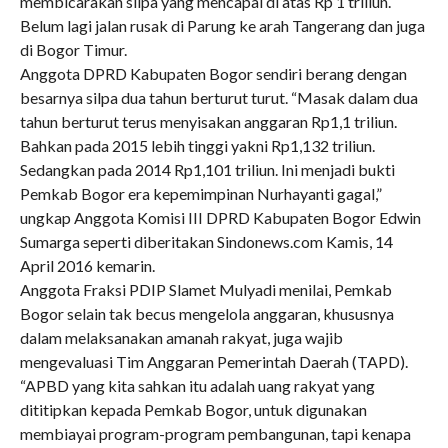
membicarakan silpa yang mencapai di atas Rp 1 triliun.
Belum lagi jalan rusak di Parung ke arah Tangerang dan juga
di Bogor Timur.
Anggota DPRD Kabupaten Bogor sendiri berang dengan
besarnya silpa dua tahun berturut turut. “Masak dalam dua
tahun berturut terus menyisakan anggaran Rp1,1 triliun.
Bahkan pada 2015 lebih tinggi yakni Rp1,132 triliun.
Sedangkan pada 2014 Rp1,101 triliun. Ini menjadi bukti
Pemkab Bogor era kepemimpinan Nurhayanti gagal,”
ungkap Anggota Komisi III DPRD Kabupaten Bogor Edwin
Sumarga seperti diberitakan Sindonews.com Kamis, 14
April 2016 kemarin.
Anggota Fraksi PDIP Slamet Mulyadi menilai, Pemkab
Bogor selain tak becus mengelola anggaran, khususnya
dalam melaksanakan amanah rakyat, juga wajib
mengevaluasi Tim Anggaran Pemerintah Daerah (TAPD).
“APBD yang kita sahkan itu adalah uang rakyat yang
dititipkan kepada Pemkab Bogor, untuk digunakan
membiayai program-program pembangunan, tapi kenapa