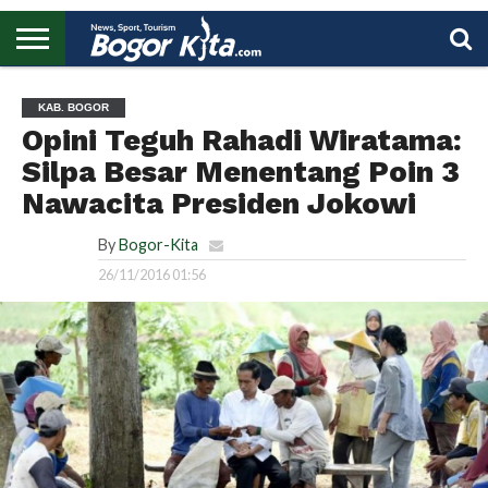
HOME
BOGOR
REGIONAL
NASIONAL
PENDIDIKAN
WISATA
OLAHRAGA
LAPORAN
PROFIL
UTAMA
KAB. BOGOR
Opini Teguh Rahadi Wiratama:
Silpa Besar Menentang Poin 3
Nawacita Presiden Jokowi
By
Bogor-Kita
26/11/2016 01:56