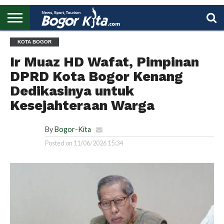
HOME
KOTA BOGOR
BOGOR
REGIONAL
NASIONAL
PENDIDIKAN
WISATA
OLAHRAGA
LAPORAN
PROFIL
UTAMA
Ir Muaz HD Wafat, Pimpinan
DPRD Kota Bogor Kenang
Dedikasinya untuk
Kesejahteraan Warga
By
Bogor-Kita
Posted on
11/06/2026 15:34