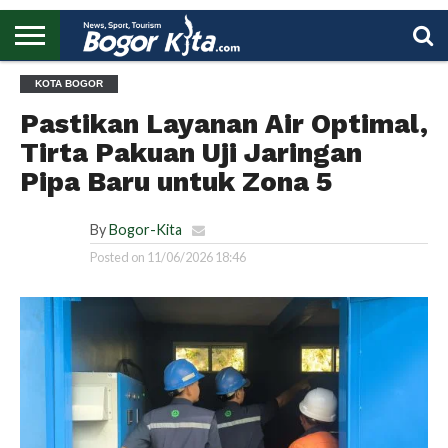
HOME
KOTA BOGOR
BOGOR
REGIONAL
NASIONAL
PENDIDIKAN
WISATA
OLAHRAGA
LAPORAN
PROFIL
UTAMA
Pastikan Layanan Air Optimal,
Tirta Pakuan Uji Jaringan
Pipa Baru untuk Zona 5
By
Bogor-Kita
Posted on
11/06/2026 18:46