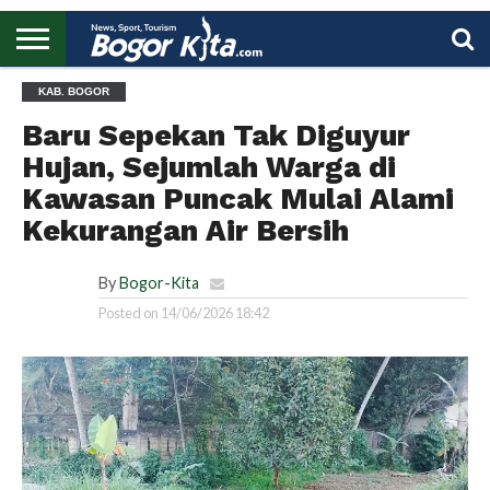
HOME
KAB. BOGOR
BOGOR
REGIONAL
NASIONAL
PENDIDIKAN
WISATA
OLAHRAGA
LAPORAN
PROFIL
UTAMA
Baru Sepekan Tak Diguyur
Hujan, Sejumlah Warga di
Kawasan Puncak Mulai Alami
Kekurangan Air Bersih
By
Bogor-Kita
Posted on
14/06/2026 18:42