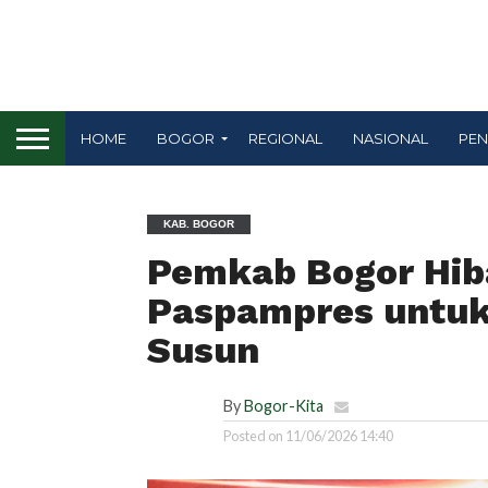
HOME
BOGOR
REGIONAL
NASIONAL
PEN
KAB. BOGOR
Pemkab Bogor Hib
Paspampres untu
Susun
By
Bogor-Kita
Posted on
11/06/2026 14:40