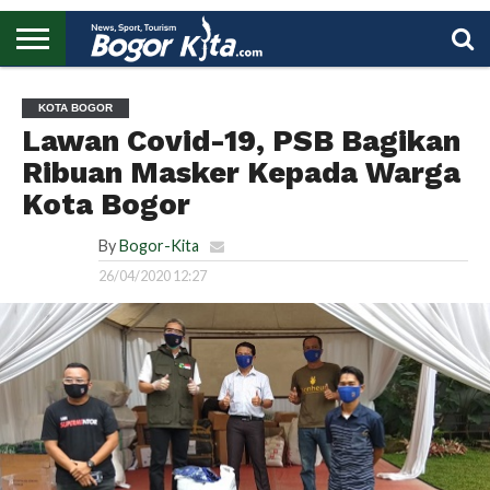
HOME
BOGOR
REGIONAL
NASIONAL
PENDIDIKAN
WISATA
OLAHRAGA
LAPORAN
PROFIL
UTAMA
KOTA BOGOR
Lawan Covid-19, PSB Bagikan
Ribuan Masker Kepada Warga
Kota Bogor
By
Bogor-Kita
26/04/2020 12:27