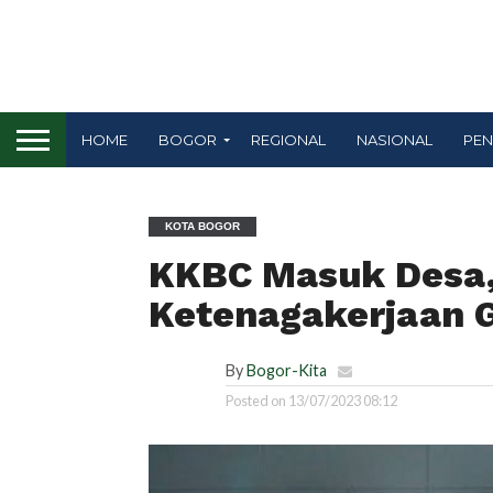
HOME
BOGOR
REGIONAL
NASIONAL
PEN
KOTA BOGOR
KKBC Masuk Desa,
Ketenagakerjaan G
By
Bogor-Kita
Posted on
13/07/2023 08:12