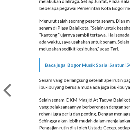
melakukan olahraga. Setiap Jum’at, Plaza Ba
beberapa pegawai Pemerintah Kota Bogor m
Menurut salah seorang peserta senam, Dian 
senam di Plasa Balaikota. “Selain untuk kesehat
“kantong,” ujarnya sambil tertawa. Hal senad
ada waktu, saya usahakan untuk senam. Selai
melupakan sedikit kesibukan,” ucap Tari.
Baca juga
Bogor Musik Sosial Santuni 
Senam yang berlangsung setelah apel rutin pagi
ibu-ibu yang berusia muda ada juga ibu-ibu ya
Selain senam, DKM Masjid At Taqwa Balaikota
yang pelaksanaannya berbarengan dengan sena
rohani juga perlu dan penting. Dengan menjag
Sehingga akan lebih mudah dalam menjalankan ak
Pengajian rutin diisi oleh Ustadz Cecep, seti