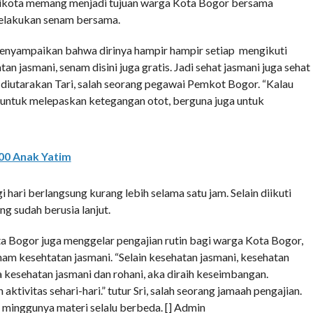
laikota memang menjadi tujuan warga Kota Bogor bersama
elakukan senam bersama.
menyampaikan bahwa dirinya hampir hampir setiap mengikuti
an jasmani, senam disini juga gratis. Jadi sehat jasmani juga sehat
a diutarakan Tari, salah seorang pegawai Pemkot Bogor. “Kalau
n untuk melepaskan ketegangan otot, berguna juga untuk
500 Anak Yatim
 hari berlangsung kurang lebih selama satu jam. Selain diikuti
ng sudah berusia lanjut.
 Bogor juga menggelar pengajian rutin bagi warga Kota Bogor,
m kesehtatan jasmani. “Selain kesehatan jasmani, kesehatan
a kesehatan jasmani dan rohani, aka diraih keseimbangan.
tivitas sehari-hari.” tutur Sri, salah seorang jamaah pengajian.
ap minggunya materi selalu berbeda. [] Admin