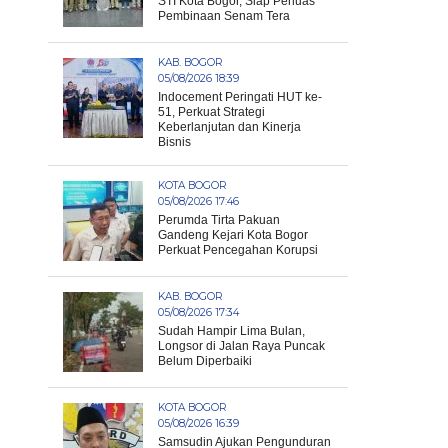
STI Kota Bogor, Siap Perluas
Pembinaan Senam Tera
KAB. BOGOR
05/08/2026 18:39
Indocement Peringati HUT ke-
51, Perkuat Strategi
Keberlanjutan dan Kinerja
Bisnis
KOTA BOGOR
05/08/2026 17:46
Perumda Tirta Pakuan
Gandeng Kejari Kota Bogor
Perkuat Pencegahan Korupsi
KAB. BOGOR
05/08/2026 17:34
Sudah Hampir Lima Bulan,
Longsor di Jalan Raya Puncak
Belum Diperbaiki
KOTA BOGOR
05/08/2026 16:39
Samsudin Ajukan Pengunduran