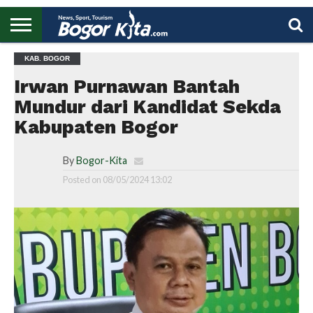
HOME
KAB. BOGOR
BOGOR
REGIONAL
NASIONAL
PENDIDIKAN
WISATA
OLAHRAGA
LAPORAN
PROFIL
UTAMA
Irwan Purnawan Bantah
Mundur dari Kandidat Sekda
Kabupaten Bogor
By
Bogor-Kita
Posted on
08/05/2024 13:02