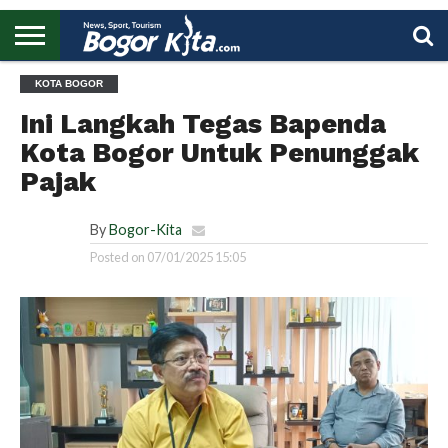
HOME
KOTA BOGOR
BOGOR
REGIONAL
NASIONAL
PENDIDIKAN
WISATA
OLAHRAGA
LAPORAN
PROFIL
UTAMA
Ini Langkah Tegas Bapenda
Kota Bogor Untuk Penunggak
Pajak
By
Bogor-Kita
Posted on
07/01/2025 15:05