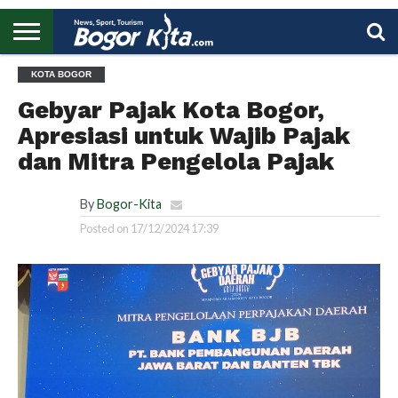
HOME
KOTA BOGOR
BOGOR
REGIONAL
NASIONAL
PENDIDIKAN
WISATA
OLAHRAGA
LAPORAN
PROFIL
UTAMA
Gebyar Pajak Kota Bogor,
Apresiasi untuk Wajib Pajak
dan Mitra Pengelola Pajak
By
Bogor-Kita
Posted on
17/12/2024 17:39