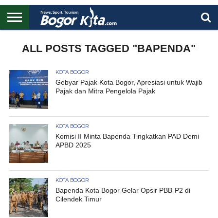
HOME
BOGOR
REGIONAL
NASIONAL
PENDIDIKAN
WISATA
OLAHRAGA
LAPORAN
PROFIL
ALL POSTS TAGGED "BAPENDA"
UTAMA
KOTA BOGOR
Gebyar Pajak Kota Bogor, Apresiasi untuk Wajib
Pajak dan Mitra Pengelola Pajak
KOTA BOGOR
Komisi II Minta Bapenda Tingkatkan PAD Demi
APBD 2025
KOTA BOGOR
Bapenda Kota Bogor Gelar Opsir PBB-P2 di
Cilendek Timur