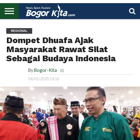
HOME
BOGOR
REGIONAL
NASIONAL
PENDIDIKAN
WISATA
OLAHRAGA
LAPORAN
PROFIL
UTAMA
REGIONAL
Dompet Dhuafa Ajak
Masyarakat Rawat Silat
Sebagai Budaya Indonesia
By
Bogor-Kita
04/01/2020 14:16