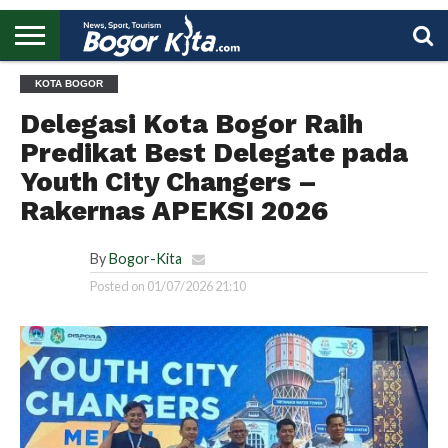
HOME
KOTA BOGOR
BOGOR
REGIONAL
NASIONAL
PENDIDIKAN
WISATA
OLAHRAGA
LAPORAN
PROFIL
UTAMA
Delegasi Kota Bogor Raih
Predikat Best Delegate pada
Youth City Changers –
Rakernas APEKSI 2026
By
Bogor-Kita
Posted on
01/07/2026 21:10