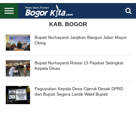
HOME
KAB. BOGOR
BOGOR
REGIONAL
NASIONAL
PENDIDIKAN
WISATA
OLAHRAGA
LAPORAN
PROFIL
UTAMA
Bupati Nurhayanti Janjikan Bangun Jalan Mayor
Oking
Bupati Nurhayanti Rotasi 13 Pejabat Setingkat
Kepala Dinas
Paguyuban Kepala Desa Cijeruk Desak DPRD
dan Bupati Segera Lantik Wakil Bupati