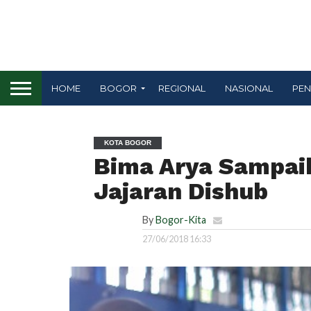
HOME
BOGOR
REGIONAL
NASIONAL
PEN
KOTA BOGOR
Bima Arya Sampai
Jajaran Dishub
By
Bogor-Kita
27/06/2018 16:33