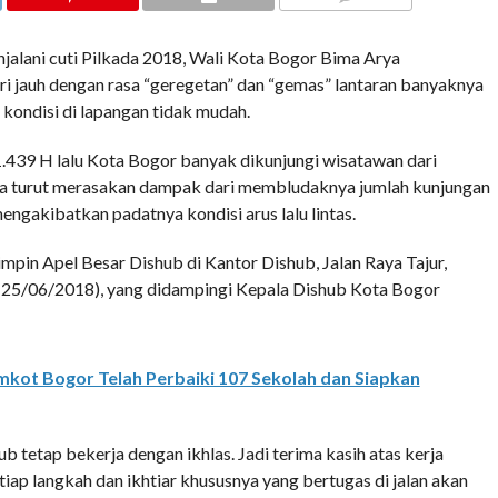
COMMENTS
lani cuti Pilkada 2018, Wali Kota Bogor Bima Arya
 jauh dengan rasa “geregetan” dan “gemas” lantaran banyaknya
 kondisi di lapangan tidak mudah.
i 1.439 H lalu Kota Bogor banyak dikunjungi wisatawan dari
rga turut merasakan dampak dari membludaknya jumlah kunjungan
gakibatkan padatnya kondisi arus lalu lintas.
pin Apel Besar Dishub di Kantor Dishub, Jalan Raya Tajur,
 (25/06/2018), yang didampingi Kepala Dishub Kota Bogor
kot Bogor Telah Perbaiki 107 Sekolah dan Siapkan
b tetap bekerja dengan ikhlas. Jadi terima kasih atas kerja
iap langkah dan ikhtiar khususnya yang bertugas di jalan akan