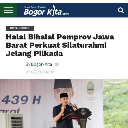
HOME
BOGOR
REGIONAL
NASIONAL
PENDIDIKAN
WISATA
OLAHRAGA
LAPORAN
PROFIL
UTAMA
KOTA BOGOR
Halal Bihalal Pemprov Jawa
Barat Perkuat Silaturahmi
Jelang Pilkada
By
Bogor-Kita
27/06/2018 16:38