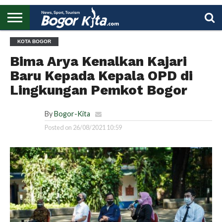
HOME
KOTA BOGOR
BOGOR
REGIONAL
NASIONAL
PENDIDIKAN
WISATA
OLAHRAGA
LAPORAN
PROFIL
UTAMA
Bima Arya Kenalkan Kajari
Baru Kepada Kepala OPD di
Lingkungan Pemkot Bogor
By
Bogor-Kita
Posted on
26/08/2021 10:59